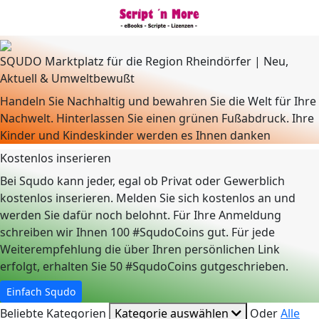
SQUDO Marktplatz für die Region Rheindörfer | Neu,
Aktuell & Umweltbewußt
Handeln Sie Nachhaltig und bewahren Sie die Welt für Ihre
Nachwelt. Hinterlassen Sie einen grünen Fußabdruck. Ihre
Kinder und Kindeskinder werden es Ihnen danken
Kostenlos inserieren
Bei Squdo kann jeder, egal ob Privat oder Gewerblich
kostenlos inserieren. Melden Sie sich kostenlos an und
werden Sie dafür noch belohnt. Für Ihre Anmeldung
schreiben wir Ihnen 100 #SqudoCoins gut. Für jede
Weiterempfehlung die über Ihren persönlichen Link
erfolgt, erhalten Sie 50 #SqudoCoins gutgeschrieben.
Einfach Squdo
Beliebte Kategorien
Kategorie auswählen
Oder
Alle